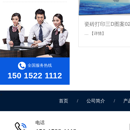
瓷砖打印三D图案0
…
【详情】
全国服务热线
150 1522 1112
首页
/
公司简介
/
产
电话