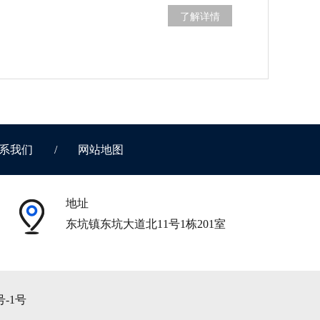
了解详情
系我们
/
网站地图
地址
东坑镇东坑大道北11号1栋201室
号-1号