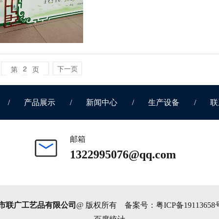
2
下一页
第
页
/
产品展示
/
新闻中心
/
生产设备
/
联
邮箱
1322995076@qq.com
市联广工艺品有限公司
@ 版权所有 备案号：
粤ICP备19113658